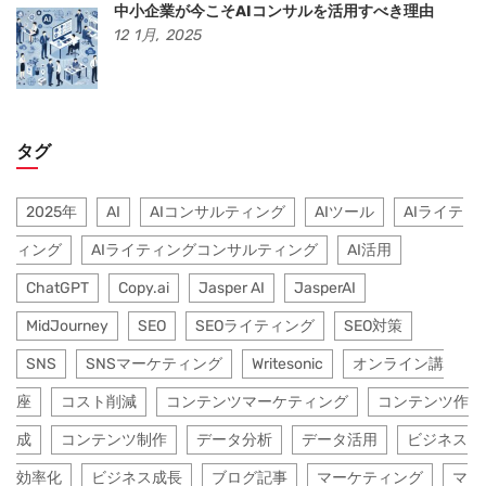
中小企業が今こそAIコンサルを活用すべき理由
12
1月,
2025
タグ
2025年
AI
AIコンサルティング
AIツール
AIライテ
ィング
AIライティングコンサルティング
AI活用
ChatGPT
Copy.ai
Jasper AI
JasperAI
MidJourney
SEO
SEOライティング
SEO対策
SNS
SNSマーケティング
Writesonic
オンライン講
座
コスト削減
コンテンツマーケティング
コンテンツ作
成
コンテンツ制作
データ分析
データ活用
ビジネス
効率化
ビジネス成長
ブログ記事
マーケティング
マ