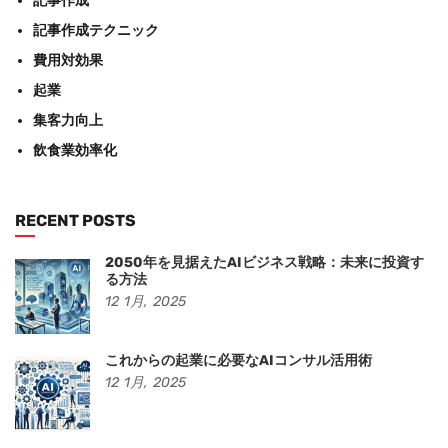
記事作成
記事作成テクニック
費用対効果
起業
集客力向上
飲食業効率化
RECENT POSTS
2050年を見据えたAIビジネス戦略：未来に投資す
る方法
12
1月,
2025
これからの起業に必要なAIコンサル活用術
12
1月,
2025