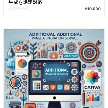
生成を迅速対応
¥
10,000
0.00
out
of
お買い物カゴに追加
5