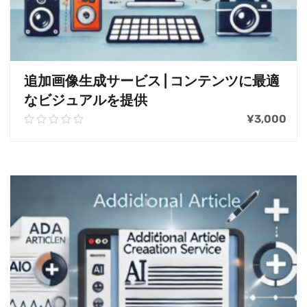
追加画像生成サービス | コンテンツに最適
なビジュアルを提供
¥
3,000
0.00
out
of
お買い物カゴに追加
5