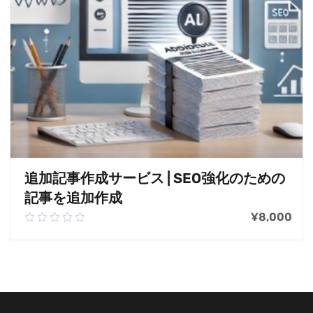
追加記事作成サービス | SEO強化のための
記事を追加作成
¥
8,000
0.00
out
of
お買い物カゴに追加
5