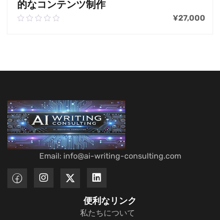
的なコンテンツ制作
¥
27,000
0.00
out
of
お買い物カゴに追加
5
Email: info@ai-writing-consulting.com
便利なリンク
私たちについて