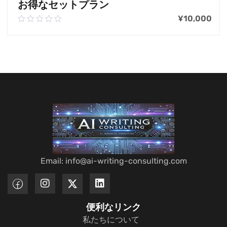
お得なセットプラン
¥
10,000
0.00
out
of
お買い物カゴに追加
5
Email: info@ai-writing-consulting.com
便利なリンク
私たちについて