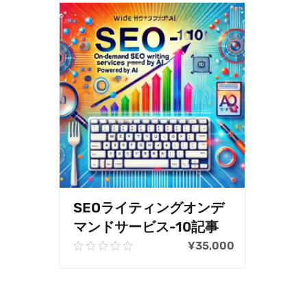
SEOライティングオンデ
マンドサービス-10記事
¥
35,000
0.00
out
of
お買い物カゴに追加
5