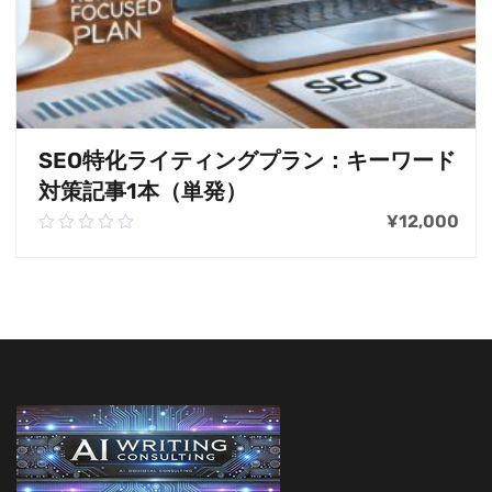
SEO特化ライティングプラン：キーワード
対策記事1本（単発）
¥
12,000
0.00
out
of
お買い物カゴに追加
5