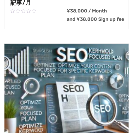
記事/月
¥
38,000
/ Month
0.00
out
and
¥
38,000
Sign up fee
of
5
カートに追加