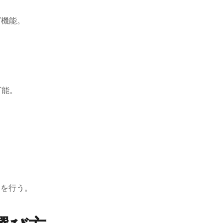
グ機能。
。
可能。
。
案を行う。