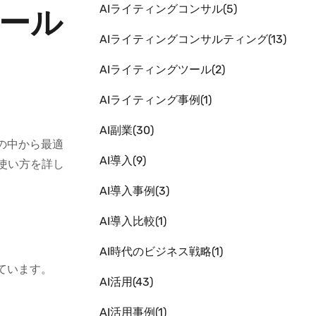
AIライティングコンサル
5
ツール
AIライティングコンサルティング
13
AIライティングツール
2
AIライティング事例
1
AI副業
30
の中から最適
AI導入
9
使い方を詳し
AI導入事例
3
AI導入比較
1
AI時代のビジネス戦略
1
ています。
AI活用
43
AI活用事例
1