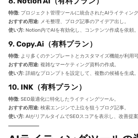
8.
Notion AI（有料プラン）
特徴
: プロジェクト管理ツールに統合されたAIライティン
おすすめ用途
: メモ整理、ブログ記事のアイデア出し。
使い方
: Notion内でAIを有効化し、コンテンツ作成を依頼
9.
Copy.ai（有料プラン）
特徴
: より多くのテンプレートとカスタマイズ機能が利用
おすすめ用途
: 複雑なマーケティング資料の作成。
使い方
: 詳細なプロンプトを設定して、複数の候補を生成
10.
INK（有料プラン）
特徴
: SEO最適化に特化したライティングツール。
おすすめ用途
: 検索エンジンで上位を狙うブログ記事。
使い方
: AIがリアルタイムでSEOスコアを表示し、改善提