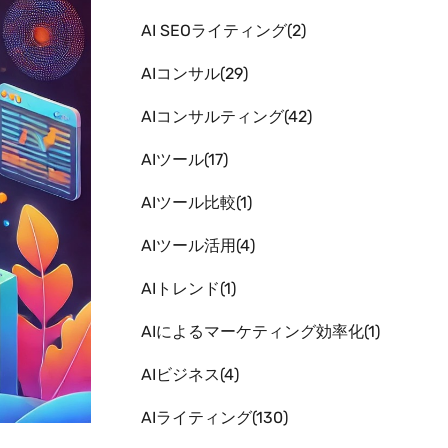
AI SEOライティング
2
AIコンサル
29
AIコンサルティング
42
AIツール
17
AIツール比較
1
AIツール活用
4
AIトレンド
1
AIによるマーケティング効率化
1
AIビジネス
4
AIライティング
130