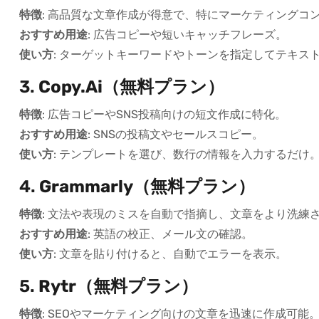
特徴
: 高品質な文章作成が得意で、特にマーケティングコ
おすすめ用途
: 広告コピーや短いキャッチフレーズ。
使い方
: ターゲットキーワードやトーンを指定してテキス
3.
Copy.ai（無料プラン）
特徴
: 広告コピーやSNS投稿向けの短文作成に特化。
おすすめ用途
: SNSの投稿文やセールスコピー。
使い方
: テンプレートを選び、数行の情報を入力するだけ
4.
Grammarly（無料プラン）
特徴
: 文法や表現のミスを自動で指摘し、文章をより洗練
おすすめ用途
: 英語の校正、メール文の確認。
使い方
: 文章を貼り付けると、自動でエラーを表示。
5.
Rytr（無料プラン）
特徴
: SEOやマーケティング向けの文章を迅速に作成可能