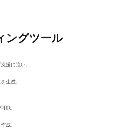
ィングツール
グ支援に強い。
章を生成。
が可能。
を作成。