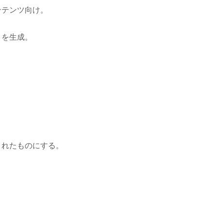
ンテンツ向け。
トを生成。
。
されたものにする。
。