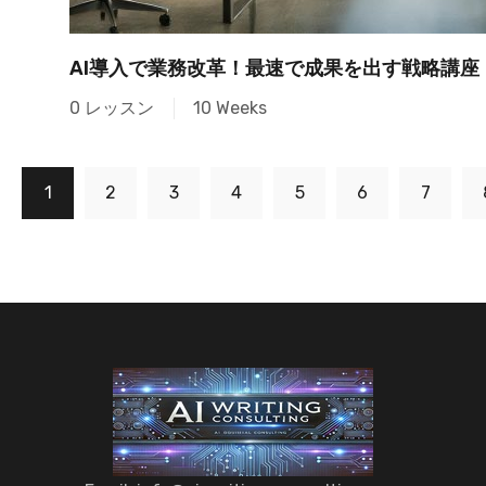
AI導入で業務改革！最速で成果を出す戦略講座
0 レッスン
10 Weeks
1
2
3
4
5
6
7