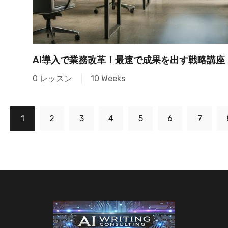
AI導入で業務改革！最速で成果を出す戦略講座
0 レッスン
10 Weeks
1
2
3
4
5
6
7