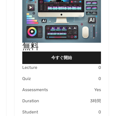
無料
今すぐ開始
Lecture
0
Quiz
0
Assessments
Yes
Duration
3時間
Student
0