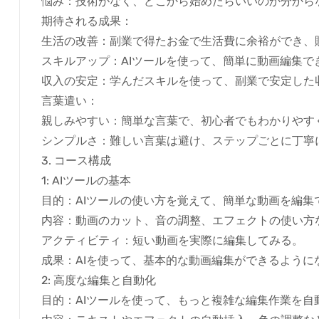
悩み：技術がなく、どこから始めたらいいのか分から
期待される成果：
生活の改善：副業で得たお金で生活費に余裕ができ、
スキルアップ：AIツールを使って、簡単に動画編集で
収入の安定：学んだスキルを使って、副業で安定した
言葉遣い：
親しみやすい：簡単な言葉で、初心者でもわかりやす
シンプルさ：難しい言葉は避け、ステップごとに丁寧
3. コース構成
1: AIツールの基本
目的：AIツールの使い方を覚えて、簡単な動画を編集
内容：動画のカット、音の調整、エフェクトの使い方
アクティビティ：短い動画を実際に編集してみる。
成果：AIを使って、基本的な動画編集ができるように
2: 高度な編集と自動化
目的：AIツールを使って、もっと複雑な編集作業を自