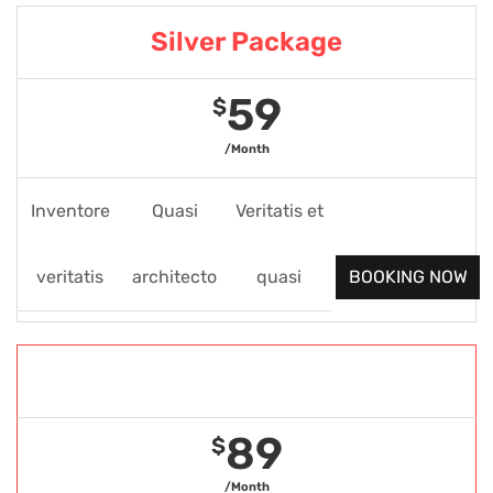
Silver Package
59
$
/Month
Inventore
Quasi
Veritatis et
veritatis
architecto
quasi
BOOKING NOW
Gold Package
89
$
/Month