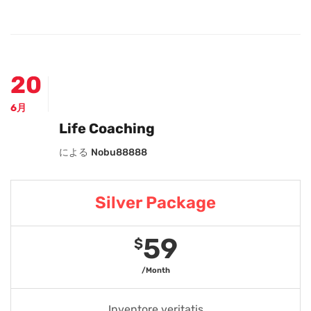
20
6月
Life Coaching
による
Nobu88888
Silver Package
59
$
/Month
Inventore veritatis