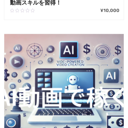
動画スキルを習得！
¥
10,000
0.00
out
of
お買い物カゴに追加
5