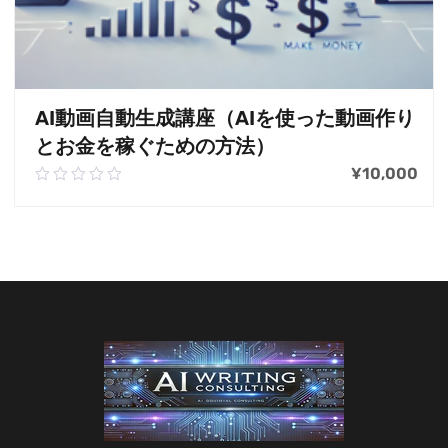
AI動画自動生成講座（AIを使った動画作り
とお金を稼ぐための方法）
¥
10,000
0.00
out
of
お買い物カゴに追加
5