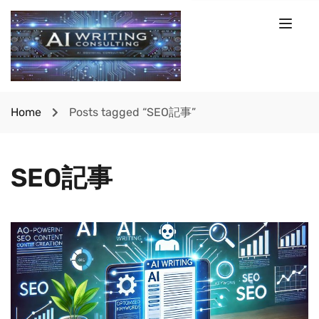
Home
Posts tagged “SEO記事”
SEO記事