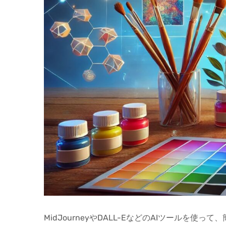
MidJourneyやDALL-EなどのAIツー