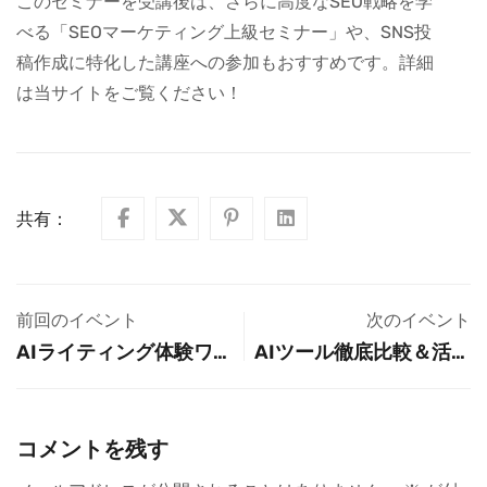
このセミナーを受講後は、さらに高度なSEO戦略を学
べる「SEOマーケティング上級セミナー」や、SNS投
稿作成に特化した講座への参加もおすすめです。詳細
は当サイトをご覧ください！
共有：
前回のイベント
次のイベント
AIライティング体験ワー
AIツール徹底比較＆活用
クショップ：初心者でも
セミナー：自分に最適な
簡単！AIツールで文章作
AIライティングツールを
成を学ぼう
見つけよう！
コメントを残す