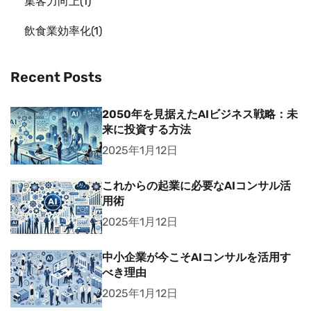
集客力向上
1
飲食業効率化
1
Recent Posts
2050年を見据えたAIビジネス戦略：未
来に投資する方法
2025年1月12日
これからの起業に必要なAIコンサル活
用術
2025年1月12日
中小企業が今こそAIコンサルを活用す
べき理由
2025年1月12日