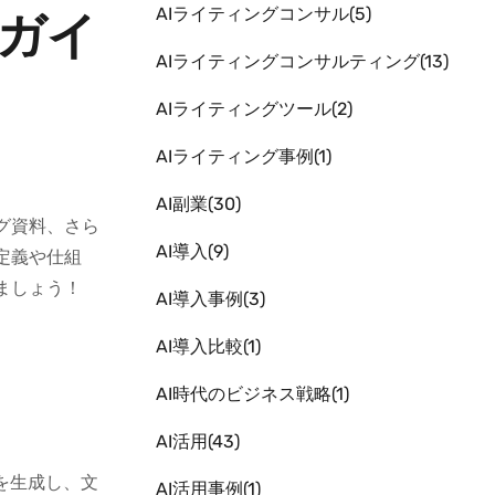
AIライティングコンサル
5
説ガイ
AIライティングコンサルティング
13
AIライティングツール
2
AIライティング事例
1
AI副業
30
グ資料、さら
AI導入
9
定義や仕組
ましょう！
AI導入事例
3
AI導入比較
1
AI時代のビジネス戦略
1
AI活用
43
を生成し、文
AI活用事例
1