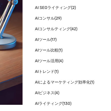
AI SEOライティング
2
AIコンサル
29
AIコンサルティング
42
AIツール
17
AIツール比較
1
AIツール活用
4
AIトレンド
1
AIによるマーケティング効率化
1
AIビジネス
4
AIライティング
130