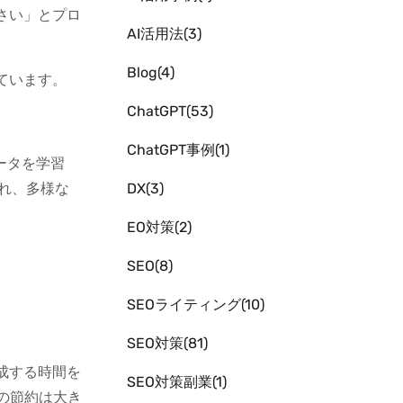
さい」とプロ
AI活用法
3
Blog
4
ています。
ChatGPT
53
ChatGPT事例
1
ータを学習
され、多様な
DX
3
EO対策
2
SEO
8
SEOライティング
10
SEO対策
81
成する時間を
SEO対策副業
1
の節約は大き