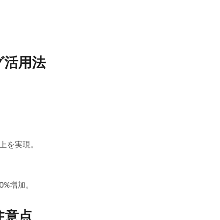
グ活用法
率向上を実現。
20%増加。
注意点