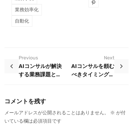
業務効率化
自動化
Previous
Next
AIコンサルが解決
AIコンサルを頼む
する業務課題と
べきタイミングと
は？AIコンサルテ
は？失敗しない選
ィングで業務改善
び方
を実現
コメントを残す
メールアドレスが公開されることはありません。
※
が付
いている欄は必須項目です