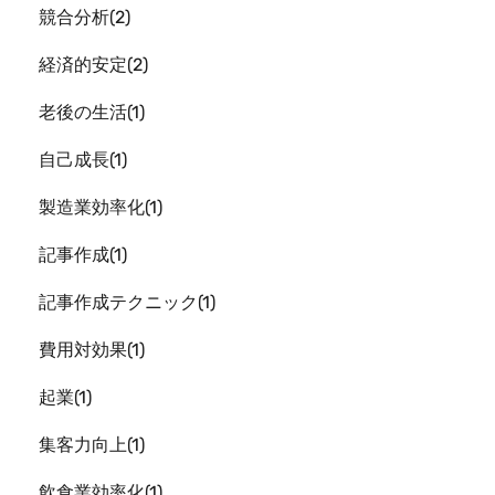
競合分析
2
経済的安定
2
老後の生活
1
自己成長
1
製造業効率化
1
記事作成
1
記事作成テクニック
1
費用対効果
1
起業
1
集客力向上
1
飲食業効率化
1