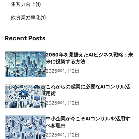
集客力向上
1
飲食業効率化
1
Recent Posts
2050年を見据えたAIビジネス戦略：未
来に投資する方法
2025年1月12日
これからの起業に必要なAIコンサル活
用術
2025年1月12日
中小企業が今こそAIコンサルを活用す
べき理由
2025年1月12日