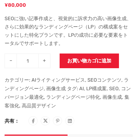
¥
80,000
SEOに強い記事作成と、視覚的に訴求力の高い画像生成、
さらに効果的なランディングページ（LP）の構成案をセ
ットにした特化プランです。LPの成功に必要な要素をト
ータルでサポートします。
–
+
お買い物カゴに追加
カテゴリー:
AIライティングサービス
,
SEOコンテンツ
,
ラ
ンディングページ
,
画像生成
タグ:
AI
,
LP構成案
,
SEO
,
コン
バージョン最適化
,
ランディングページ特化
,
画像生成
,
集
客強化
,
高品質デザイン
共有：