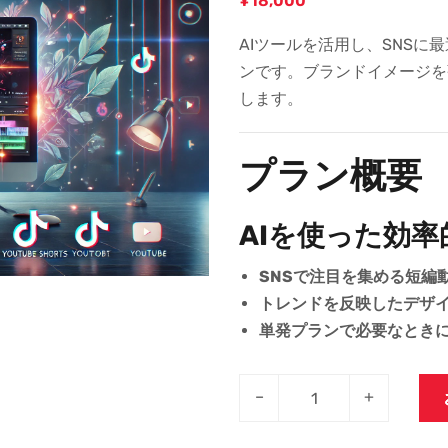
¥
18,000
AIツールを活用し、SNS
ンです。ブランドイメージを
します。
プラン概要
AIを使った効
SNSで注目を集める短編
トレンドを反映したデザ
単発プランで必要なとき
–
+