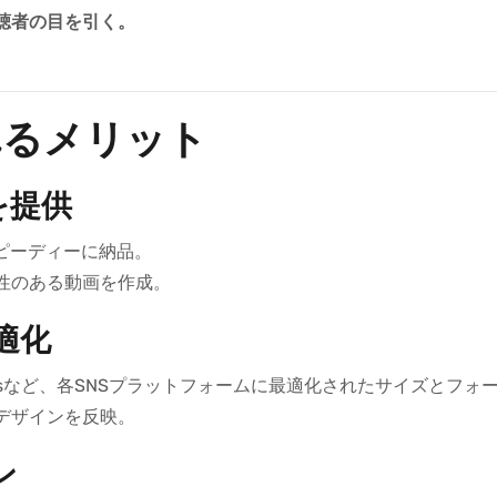
聴者の目を引く。
。
れるメリット
を提供
ピーディーに納品。
性のある動画を作成。
適化
uTube Shortsなど、各SNSプラットフォームに最適化されたサイズと
デザインを反映。
ン