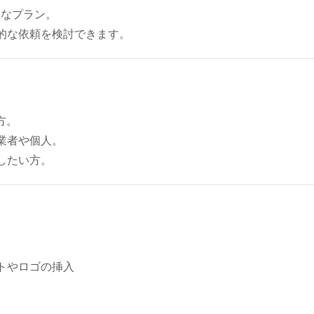
軟なプラン。
的な依頼を検討できます。
め
方。
業者や個人。
したい方。
トやロゴの挿入