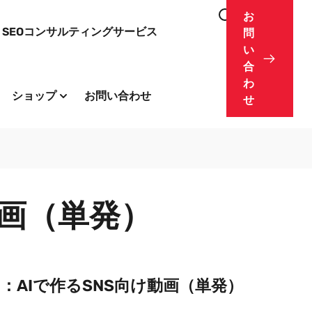
お
SEOコンサルティングサービス
問
い
合
わ
ショップ
お問い合わせ
せ
動画（単発）
：AIで作るSNS向け動画（単発）