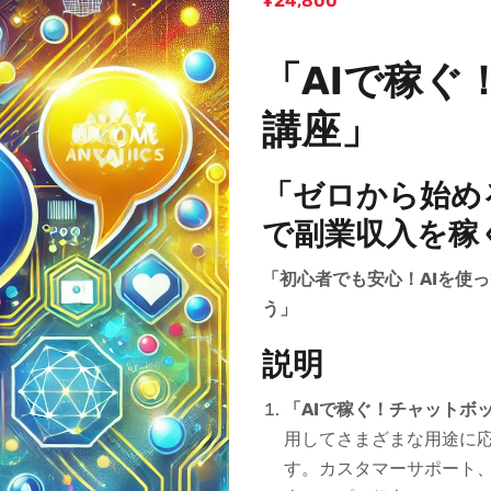
¥
24,800
「AIで稼ぐ
講座」
「ゼロから始め
で副業収入を稼
「初心者でも安心！AIを使
う」
説明
「AIで稼ぐ！チャットボ
用してさまざまな用途に
す。カスタマーサポート、