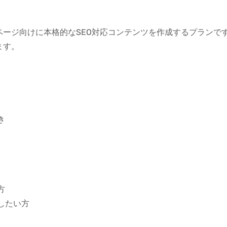
ージ向けに本格的なSEO対応コンテンツを作成するプランです。
ます。
き
方
したい方