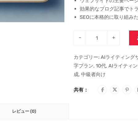
ウェブサイトの主要ペー
効果的なブログ記事でト
SEOに本格的に取り組み
–
+
カテゴリー:
AIライティング
字プラン
,
10代
,
AIライティ
成
,
中級者向け
共有：
レビュー (0)